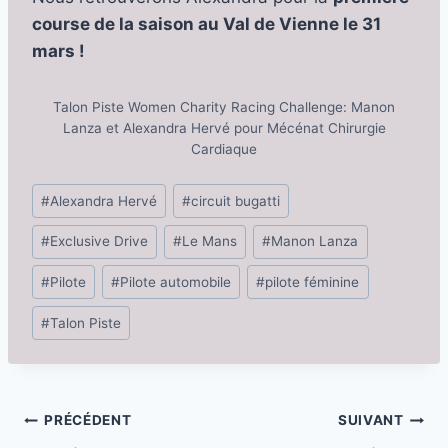
course de la saison au Val de Vienne le 31
mars !
Talon Piste Women Charity Racing Challenge: Manon
Lanza et Alexandra Hervé pour Mécénat Chirurgie
Cardiaque
Étiquettes
#
Alexandra Hervé
#
circuit bugatti
de
#
Exclusive Drive
#
Le Mans
#
Manon Lanza
la
publication :
#
Pilote
#
Pilote automobile
#
pilote féminine
#
Talon Piste
Navigation
PRÉCÉDENT
SUIVANT