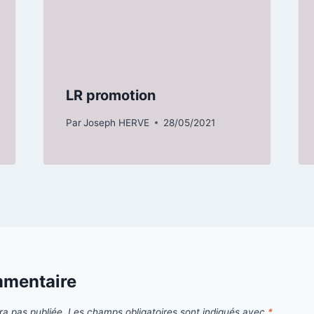
LR promotion
Par
Joseph HERVE
28/05/2021
mmentaire
ra pas publiée.
Les champs obligatoires sont indiqués avec
*